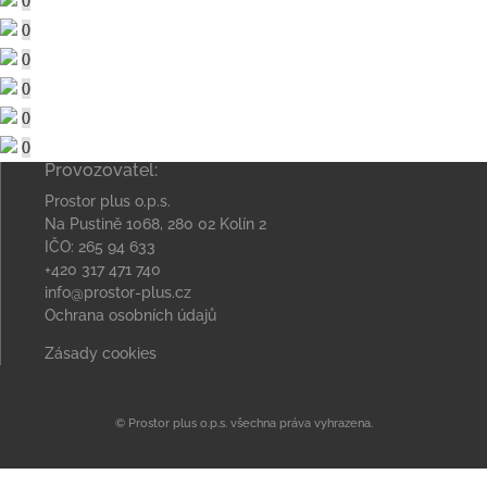
Provozovatel:
Prostor plus o.p.s.
Na Pustině 1068, 280 02 Kolín 2
IČO: 265 94 633
+420 317 471 740
info@prostor-plus.cz
Ochrana osobních údajů
Zásady cookies
© Prostor plus o.p.s. všechna práva vyhrazena.